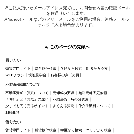
※ご記入頂いたメールアドレス宛てに、お問合せ内容の確認メール
をお送りいたします。
※Yahoo!メールなどのフリーメールをご利用の場合、迷惑メールフ
ォルダに入る場合があります。
このページの先頭へ
買いたい
売買専門サイト
総合物件検索
学区から検索
町名から検索
WEBチラシ
現地見学会
お客様の声【売買】
不動産売却について
不動産売却・買取について
売却成功実績
無料売却査定依頼
「仲介」と「買取」の違い
不動産売却時の諸費用
少しでも高く売るポイント
よくある質問
仲介手数料について
相続相談
借りたい
賃貸専門サイト
賃貸物件検索
学区から検索
エリアから検索