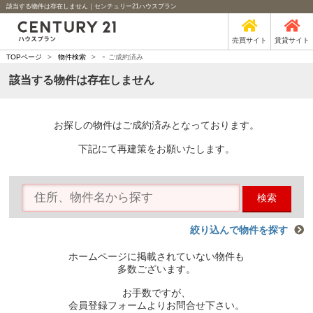
該当する物件は存在しません｜センチュリー21ハウスプラン
売買サイト
賃貸サイト
-
TOPページ
>
物件検索
>
ご成約済み
該当する物件は存在しません
お探しの物件はご成約済みとなっております。
下記にて再建策をお願いたします。
検索
絞り込んで物件を探す
ホームページに掲載されていない物件も
多数ございます。
お手数ですが、
会員登録フォームよりお問合せ下さい。