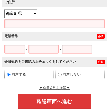
ご住所
電話番号
必須
-
-
会員規約をご確認の上チェックをしてください
必須
同意する
同意しない
▼会員規約を確認▼