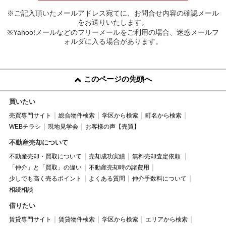
※ご記入頂いたメールアドレス宛てに、お問合せ内容の確認メール
をお送りいたします。
※Yahoo!メールなどのフリーメールをご利用の場合、迷惑メールフ
ォルダに入る場合があります。
このページの先頭へ
買いたい
売買専門サイト
総合物件検索
学区から検索
町名から検索
WEBチラシ
現地見学会
お客様の声【売買】
不動産売却について
不動産売却・買取について
売却成功実績
無料売却査定依頼
「仲介」と「買取」の違い
不動産売却時の諸費用
少しでも高く売るポイント
よくある質問
仲介手数料について
相続相談
借りたい
賃貸専門サイト
賃貸物件検索
学区から検索
エリアから検索