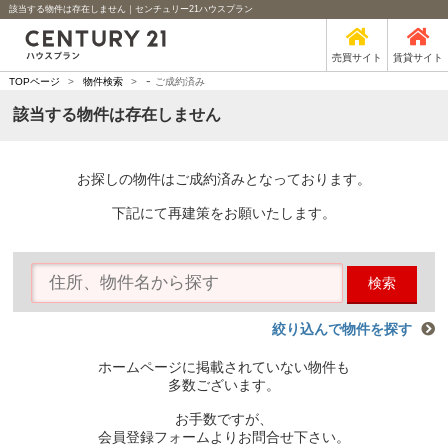
該当する物件は存在しません｜センチュリー21ハウスプラン
売買サイト
賃貸サイト
-
TOPページ
>
物件検索
>
ご成約済み
該当する物件は存在しません
お探しの物件はご成約済みとなっております。
下記にて再建策をお願いたします。
検索
絞り込んで物件を探す
ホームページに掲載されていない物件も
多数ございます。
お手数ですが、
会員登録フォームよりお問合せ下さい。