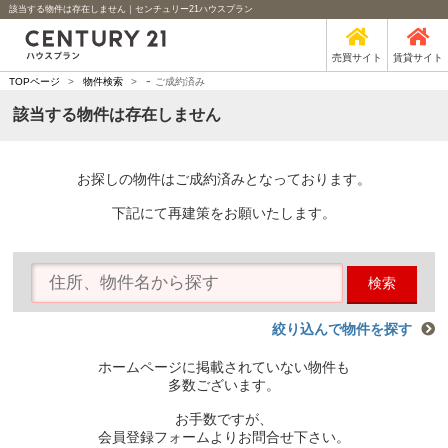
該当する物件は存在しません｜センチュリー21ハウスプラン
売買サイト
賃貸サイト
-
TOPページ
>
物件検索
>
ご成約済み
該当する物件は存在しません
お探しの物件はご成約済みとなっております。
下記にて再建策をお願いたします。
検索
絞り込んで物件を探す
ホームページに掲載されていない物件も
多数ございます。
お手数ですが、
会員登録フォームよりお問合せ下さい。