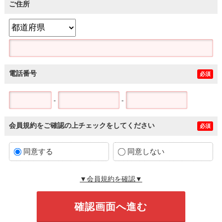
ご住所
電話番号
必須
-
-
会員規約をご確認の上チェックをしてください
必須
同意する
同意しない
▼会員規約を確認▼