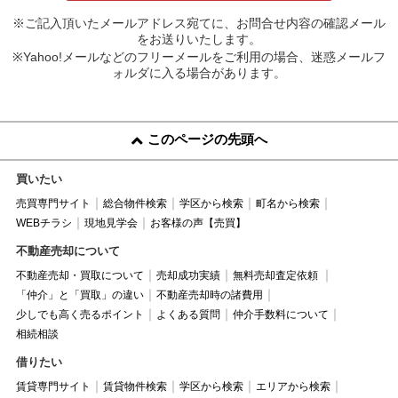
※ご記入頂いたメールアドレス宛てに、お問合せ内容の確認メール
をお送りいたします。
※Yahoo!メールなどのフリーメールをご利用の場合、迷惑メールフ
ォルダに入る場合があります。
このページの先頭へ
買いたい
売買専門サイト
総合物件検索
学区から検索
町名から検索
WEBチラシ
現地見学会
お客様の声【売買】
不動産売却について
不動産売却・買取について
売却成功実績
無料売却査定依頼
「仲介」と「買取」の違い
不動産売却時の諸費用
少しでも高く売るポイント
よくある質問
仲介手数料について
相続相談
借りたい
賃貸専門サイト
賃貸物件検索
学区から検索
エリアから検索