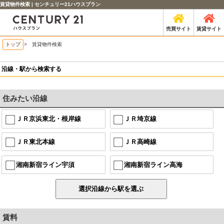
賃貸物件検索 | センチュリー21ハウスプラン
売買サイト
賃貸サイト
トップ
> 賃貸物件検索
沿線・駅から検索する
住みたい沿線
ＪＲ京浜東北・根岸線
ＪＲ埼京線
ＪＲ東北本線
ＪＲ高崎線
湘南新宿ライン宇須
湘南新宿ライン高海
賃料