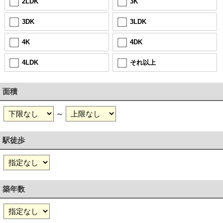
2LDK
3K
3DK
3LDK
4K
4DK
4LDK
それ以上
面積
～
駅徒歩
築年数