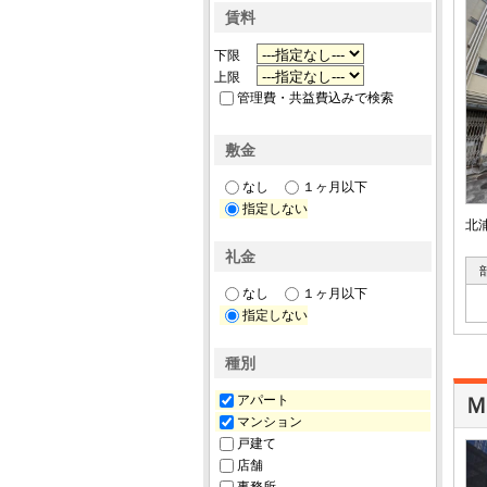
賃料
下限
上限
管理費・共益費込みで検索
敷金
なし
１ヶ月以下
指定しない
北
礼金
なし
１ヶ月以下
指定しない
種別
アパート
Ｍ
マンション
戸建て
店舗