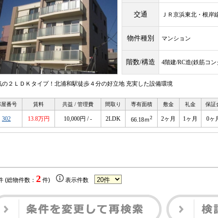
交通
ＪＲ京浜東北・根
物件種別
マンション
階数/構造
4階建/RC造(鉄筋コ
気の２ＬＤＫタイプ！北浦和駅徒歩４分の好立地 充実した設備環境
部屋番号
賃料
共益 / 管理費
間取り
専有面積
敷金
礼金
保証
2
302
13.8万円
10,000円 / -
2LDK
2ヶ月
1ヶ月
0ヶ
66.18ｍ
2
件 (総物件数：
件)
表示件数