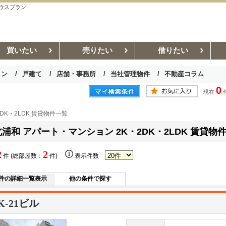
ハウスプラン
買いたい
売りたい
借りたい
ョン
戸建て
店舗・事務所
当社管理物件
不動産コラム
0
現在
お部屋探しコラム
賃貸管理コラム
DK・2LDK 賃貸物件一覧
北浦和 アパート・マンション 2K・2DK・2LDK 賃貸物
2
2
件 (総部屋数：
件)
表示件数
件の詳細一覧表示
他の条件で探す
K-21ビル