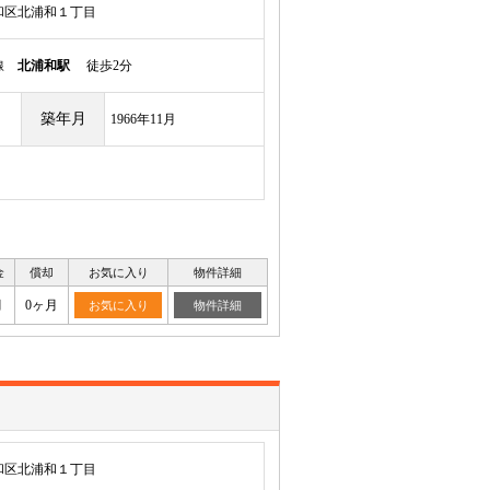
和区北浦和１丁目
岸線
北浦和駅
徒歩2分
築年月
1966年11月
金
償却
お気に入り
物件詳細
月
0ヶ月
お気に入り
物件詳細
和区北浦和１丁目