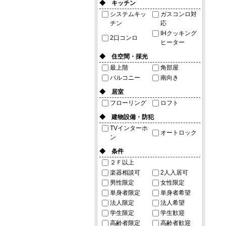
◆ キッチン
システムキッ
ガスコンロ対
チン
応
IHクッキング
2口コンロ
ヒーター
◆ 住空間・採光
最上階
角部屋
バルコニー
南向き
◆ 居室
フローリング
ロフト
◆ 建物設備・防犯
TVインターホ
オートロック
ン
◆ 条件
２Ｆ以上
楽器相談可
2人入居可
男性限定
女性限定
単身者限定
単身者希望
法人限定
法人希望
学生限定
学生歓迎
高齢者限定
高齢者歓迎