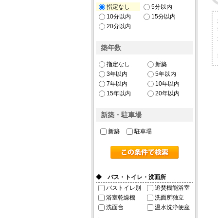
指定なし
5分以内
10分以内
15分以内
20分以内
築年数
指定なし
新築
3年以内
5年以内
7年以内
10年以内
15年以内
20年以内
新築・駐車場
新築
駐車場
◆ バス・トイレ・洗面所
バストイレ別
追焚機能浴室
浴室乾燥機
洗面所独立
洗面台
温水洗浄便座