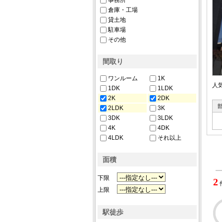
事務所
倉庫・工場
貸土地
駐車場
その他
間取り
ワンルーム
1K
人
1DK
1LDK
2K
2DK
2LDK
3K
3DK
3LDK
4K
4DK
4LDK
それ以上
面積
下限
2
上限
駅徒歩