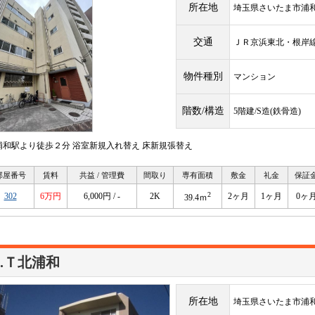
所在地
埼玉県さいたま市浦
交通
ＪＲ京浜東北・根
物件種別
マンション
階数/構造
5階建/S造(鉄骨造)
浦和駅より徒歩２分 浴室新規入れ替え 床新規張替え
部屋番号
賃料
共益 / 管理費
間取り
専有面積
敷金
礼金
保証
2
302
6万円
6,000円 / -
2K
2ヶ月
1ヶ月
0ヶ
39.4ｍ
.Ｔ北浦和
所在地
埼玉県さいたま市浦