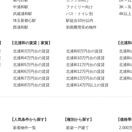
南与野駅
カップル向け
2K～2L
中浦和駅
ファミリー向け
3K～3L
武蔵浦和駅
バス・トイレ別
4K以上
埼玉新都心駅
駅徒歩10分以内
西浦和駅
初期費用安め物件
】
【北浦和の賃貸｜家賃】
【北浦和
貸
北浦和3万円台の賃貸
北浦和9万円台の賃貸
北浦和
貸
北浦和4万円台の賃貸
北浦和10万円台の賃貸
北浦和
貸
北浦和5万円台の賃貸
北浦和11万円台の賃貸
北浦和
北浦和6万円台の賃貸
北浦和12万円台の賃貸
北浦和
北浦和7万円台の賃貸
北浦和13万円台の賃貸
北浦和
北浦和8万円台の賃貸
北浦和14万円以上の賃貸
【人気条件から探す】
【種別から探す】
【価格帯
新着物件一覧
新築一戸建て
2,00