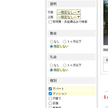
賃料
下限
上限
管理費・共益費込みで検索
敷金
なし
１ヶ月以下
指定しない
閑
礼金
なし
１ヶ月以下
指定しない
種別
アパート
マンション
1
戸建て
店舗