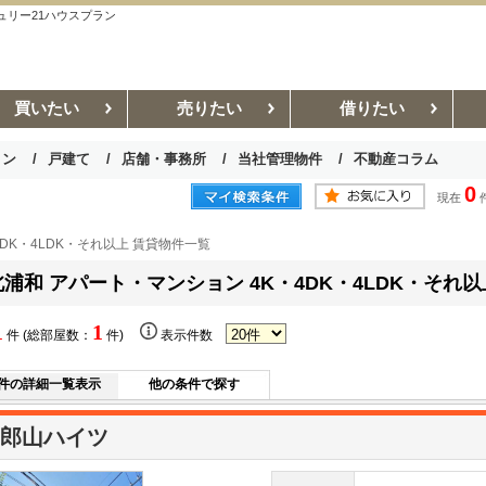
ュリー21ハウスプラン
買いたい
売りたい
借りたい
ョン
戸建て
店舗・事務所
当社管理物件
不動産コラム
0
現在
お部屋探しコラム
賃貸管理コラム
4DK・4LDK・それ以上 賃貸物件一覧
北浦和 アパート・マンション 4K・4DK・4LDK・それ
1
1
件 (総部屋数：
件)
表示件数
件の詳細一覧表示
他の条件で探す
郎山ハイツ