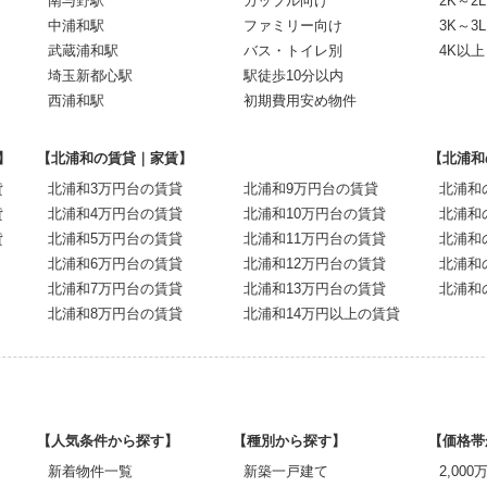
南与野駅
カップル向け
2K～2L
中浦和駅
ファミリー向け
3K～3L
武蔵浦和駅
バス・トイレ別
4K以上
埼玉新都心駅
駅徒歩10分以内
西浦和駅
初期費用安め物件
】
【北浦和の賃貸｜家賃】
【北浦和
貸
北浦和3万円台の賃貸
北浦和9万円台の賃貸
北浦和
貸
北浦和4万円台の賃貸
北浦和10万円台の賃貸
北浦和
貸
北浦和5万円台の賃貸
北浦和11万円台の賃貸
北浦和
北浦和6万円台の賃貸
北浦和12万円台の賃貸
北浦和
北浦和7万円台の賃貸
北浦和13万円台の賃貸
北浦和
北浦和8万円台の賃貸
北浦和14万円以上の賃貸
【人気条件から探す】
【種別から探す】
【価格帯
新着物件一覧
新築一戸建て
2,00