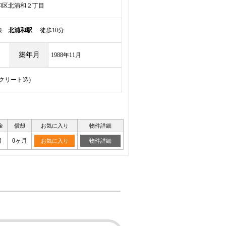
和区北浦和２丁目
岸線
北浦和駅
徒歩10分
築年月
1988年11月
ンクリート造)
金
償却
お気に入り
物件詳細
月
0ヶ月
お気に入り
物件詳細