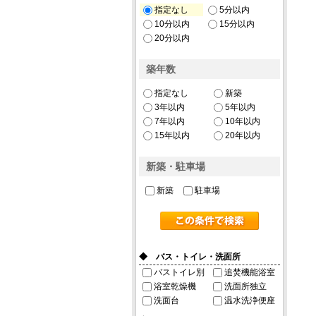
指定なし
5分以内
10分以内
15分以内
20分以内
築年数
指定なし
新築
3年以内
5年以内
7年以内
10年以内
15年以内
20年以内
新築・駐車場
新築
駐車場
◆ バス・トイレ・洗面所
バストイレ別
追焚機能浴室
浴室乾燥機
洗面所独立
洗面台
温水洗浄便座