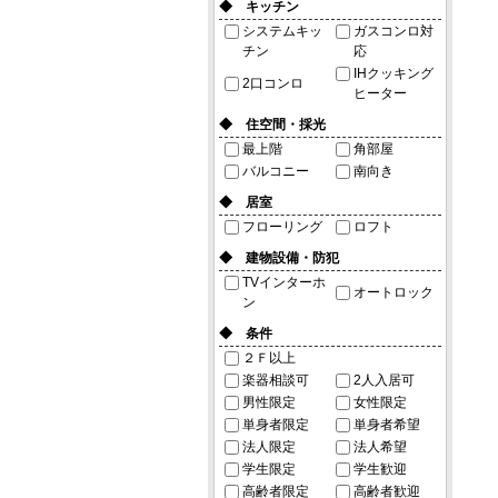
◆ キッチン
システムキッ
ガスコンロ対
チン
応
IHクッキング
2口コンロ
ヒーター
◆ 住空間・採光
最上階
角部屋
バルコニー
南向き
◆ 居室
フローリング
ロフト
◆ 建物設備・防犯
TVインターホ
オートロック
ン
◆ 条件
２Ｆ以上
楽器相談可
2人入居可
男性限定
女性限定
単身者限定
単身者希望
法人限定
法人希望
学生限定
学生歓迎
高齢者限定
高齢者歓迎