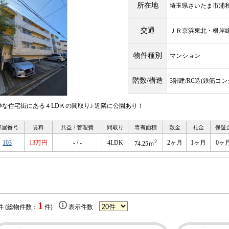
所在地
埼玉県さいたま市浦
交通
ＪＲ京浜東北・根
物件種別
マンション
階数/構造
3階建/RC造(鉄筋コ
静な住宅街にある４LDＫの間取り♪ 近隣に公園あり！
部屋番号
賃料
共益 / 管理費
間取り
専有面積
敷金
礼金
保証
2
103
13万円
- / -
4LDK
2ヶ月
1ヶ月
0ヶ
74.25ｍ
1
件 (総物件数：
件)
表示件数