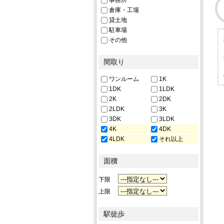
事務所
倉庫・工場
貸土地
駐車場
その他
間取り
ワンルーム
1K
1DK
1LDK
2K
2DK
2LDK
3K
3DK
3LDK
4K
4DK
4LDK
それ以上
面積
下限
上限
駅徒歩