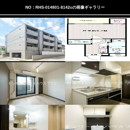
NO：RHS-014801-8142cの画像ギャラリー