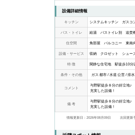
設備詳細情報
キッチン
システムキッチン
ガスコ
バス・トイレ
給湯
バストイレ別
追焚
住空間
角部屋
バルコニー
東南
設備・サービス
収納
クロゼット
シュー
特 徴
閑静な住宅地
駅徒歩10分
条件・その他
ガス:都市 / 水道:公営 / 排
与野駅徒歩８分の好立地♪
コメント
充実した設備！
与野駅徒歩８分の好立地♪
備 考
充実した設備！
情報更新日：2026年08月09日
次回更新予