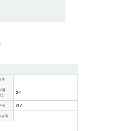
換代
-
期間
2年 -
区分
態様
媒介
置き場