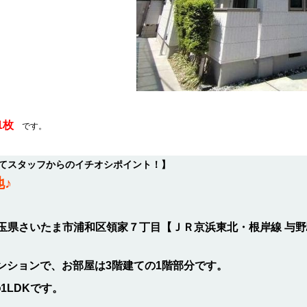
】
1枚
です。
てスタッフからのイチオシポイント！】
♪
玉県さいたま市浦和区領家７丁目【ＪＲ京浜東北・根岸線 与野駅
のマンションで、お部屋は3階建ての1階部分です。
1LDKです。