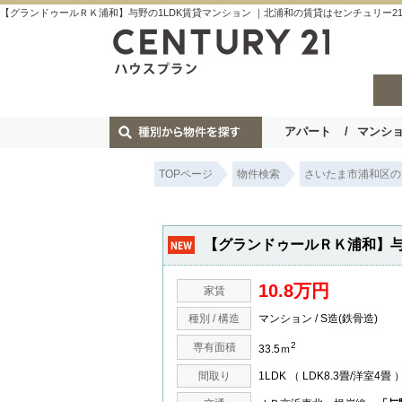
【グランドゥールＲＫ浦和】与野の1LDK賃貸マンション ｜北浦和の賃貸はセンチュリー2
アパート
マンシ
TOPページ
物件検索
さいたま市浦和区の
【グランドゥールＲＫ浦和】与
10.8万円
家賃
種別 / 構造
マンション / S造(鉄骨造)
2
専有面積
33.5ｍ
間取り
1LDK （ LDK8.3畳/洋室4畳 