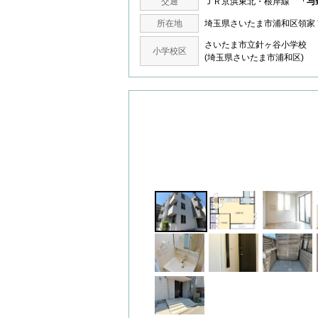
交通
ＪＲ京浜東北・根岸線
「与
所在地
埼玉県さいたま市浦和区領
さいたま市立針ヶ谷小学校
小学校区
(埼玉県さいたま市浦和区)