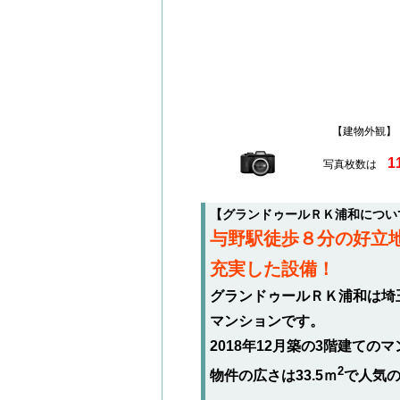
【建物外観
1
写真枚数は
【グランドゥールＲＫ浦和につい
与野駅徒歩８分の好立地
充実した設備！
グランドゥールＲＫ浦和は埼
マンションです。
2018年12月築の3階建て
2
物件の広さは33.5ｍ
で人気の